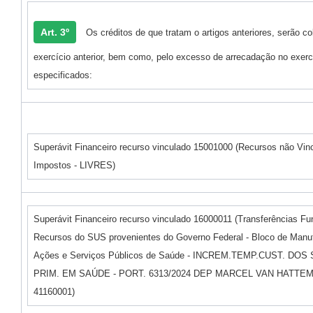
Art. 3º
Os créditos de que tratam o artigos anteriores, serão co
exercício anterior, bem como, pelo excesso de arrecadação no exerc
especificados:
Superávit Financeiro recurso vinculado 15001000 (Recursos não Vin
Impostos - LIVRES)
Superávit Financeiro recurso vinculado 16000011 (Transferências F
Recursos do SUS provenientes do Governo Federal - Bloco de Manu
Ações e Serviços Públicos de Saúde - INCREM.TEMP.CUST. DOS 
PRIM. EM SAÚDE - PORT. 6313/2024 DEP MARCEL VAN HATT
41160001)