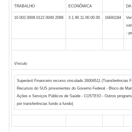
TRABALHO
ECONÔMICA
DA
10.002.0008.0122.0040.2098
3.1.90.11.00.00.00
16691184
Ven
van
- p
Vínculo
Superávit Financeiro recurso vinculado 26004511 (Transferências 
Recursos do SUS provenientes do Governo Federal - Bloco de Ma
Ações e Serviços Públicos de Saúde - CUSTEIO - Outros programa
por transferências fundo a fundo)