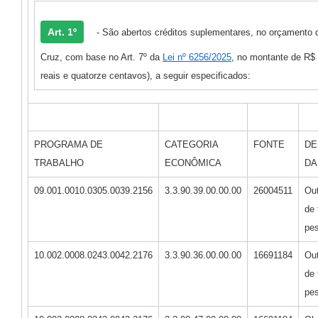
Art. 1º
- São abertos créditos suplementares, no orçamento 
Cruz, com base no Art. 7º da
Lei nº 6256/2025
, no montante de R$ 
reais e quatorze centavos), a seguir especificados:
PROGRAMA DE
CATEGORIA
FONTE
DE
TRABALHO
ECONÔMICA
DA
09.001.0010.0305.0039.2156
3.3.90.39.00.00.00
26004511
Out
de 
pes
10.002.0008.0243.0042.2176
3.3.90.36.00.00.00
16691184
Out
de 
pes