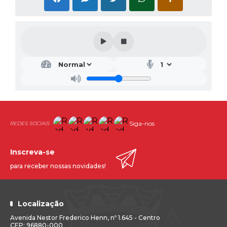
Siga-nos
Inscreva-se
para receber nossas novidades!
Localização
Avenida Nestor Frederico Henn, nº 1.645 - Centro
CEP: 96880-000