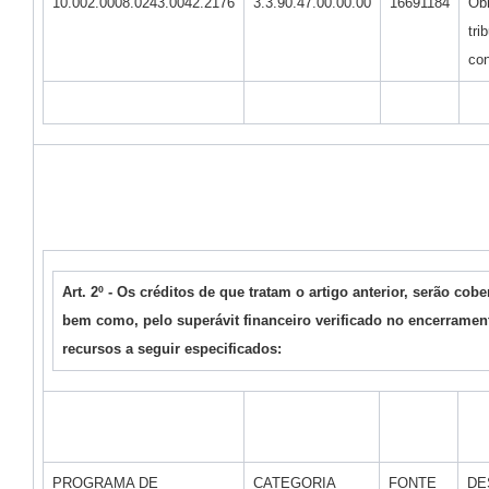
10.002.0008.0243.0042.2176
3.3.90.47.00.00.00
16691184
Ob
tri
con
Art. 2º - Os créditos de que tratam o artigo anterior, serão cob
bem como, pelo superávit financeiro verificado no encerrament
recursos a seguir especificados:
PROGRAMA DE
CATEGORIA
FONTE
DE