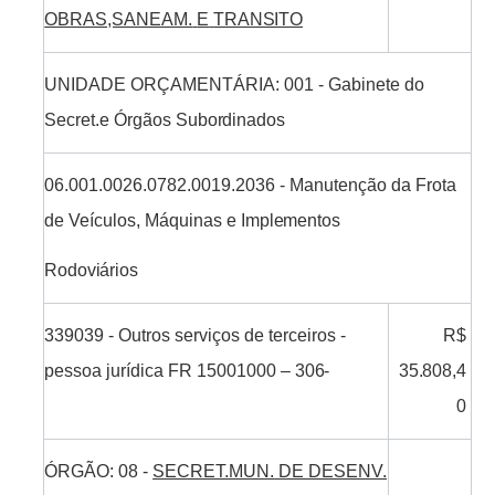
OBRAS,SANEAM.
E
TRANSITO
UNIDADE
ORÇAMENTÁRIA:
001 -
Gabinete
do
Secret.e
Órgãos
Subordinados
06.001.0026.0782.0019.2036
-
Manutenção
da
Frota
de
Veículos,
Máquinas e
Implementos
Rodoviários
339039
-
Outros serviços de
terceiros -
R$
pessoa
jurídica
FR 15001000 –
306-
35.808,4
0
ÓRGÃO:
08
-
SECRET.MUN.
DE DESENV.