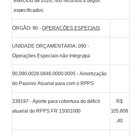
exercício
de
2026,
nos
recursos
a
seguir
especificados:
ÓRGÃO:
90
-
OPERAÇÕES
ESPECIAIS
UNIDADE
ORÇAMENTÁRIA:
090
-
Operações Especiais-não
Integr.ppa
90.090.0028.0846.0000.0005
-
Amortização
do
Passivo
Atuarial
para
com
o
RPPS
339197
-
Aporte
para cobertura
do
déficit
R$
atuarial do
RPPS
FR
15001000
105.808
,40