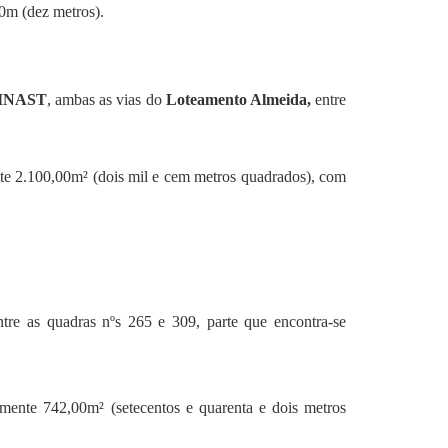
0m (dez metros).
KINAST
, ambas as vias do
Loteamento Almeida,
entre
nte 2.100,00m² (dois mil e cem metros quadrados), com
tre as quadras nºs 265 e 309, parte que encontra-se
mente 742,00m² (setecentos e quarenta e dois metros