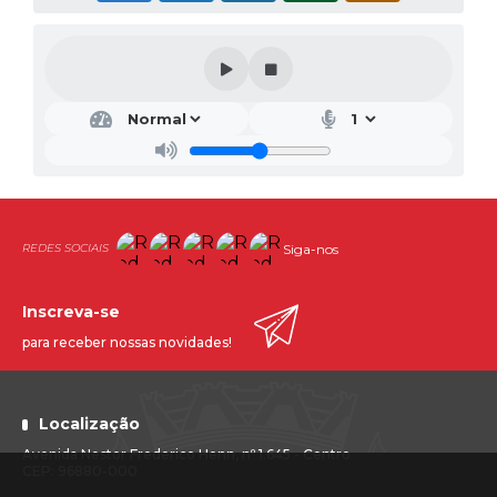
Siga-nos
Inscreva-se
para receber nossas novidades!
Localização
Avenida Nestor Frederico Henn, nº 1.645 - Centro
CEP: 96880-000