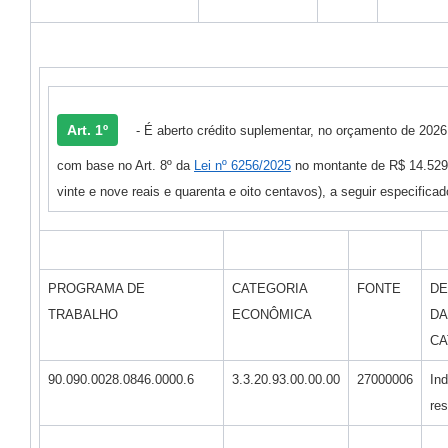
Art. 1º
- É aberto crédito suplementar, no orçamento de 2026
com base no Art. 8º da
Lei nº 6256/2025
no montante de R$ 14.529,
vinte e nove reais e quarenta e oito centavos), a seguir especificad
PROGRAMA DE
CATEGORIA
FONTE
DE
TRABALHO
ECONÔMICA
DA
CA
90.090.0028.0846.0000.6
3.3.20.93.00.00.00
27000006
In
res