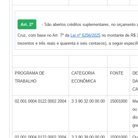
Art. 2º
- São abertos créditos suplementares, no orçamento 
Cruz, com base no Art. 7º da
Lei nº 6256/2025
no montante de R$ 1
trezentos e três reais e quarenta e seis centavos), a seguir especif
PROGRAMA DE
CATEGORIA
FONTE
DE
TRABALHO
ECONÔMICA
DA
CA
02.001.0004.0122.0002.2004
3.3.90.32.00.00.00
15001000
Ma
ou 
dis
gra
02.001.0004.0122.0002.2004
3.3.90.39.00.00.00
15001000
Ou