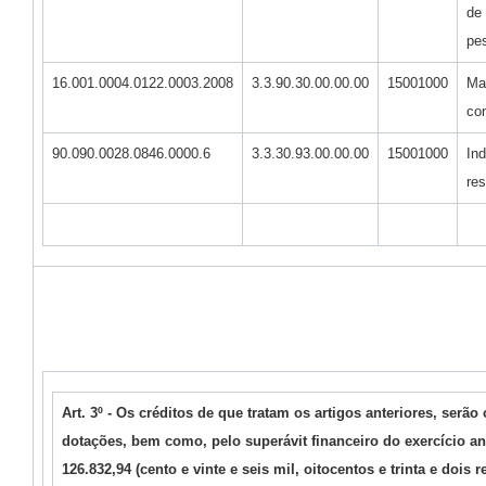
de 
pes
16.001.0004.0122.0003.2008
3.3.90.30.00.00.00
15001000
Mat
co
90.090.0028.0846.0000.6
3.3.30.93.00.00.00
15001000
In
res
Art. 3º - Os créditos de que tratam os artigos anteriores, serã
dotações, bem como, pelo superávit financeiro do exercício ant
126.832,94 (cento e vinte e seis mil, oitocentos e trinta e dois 