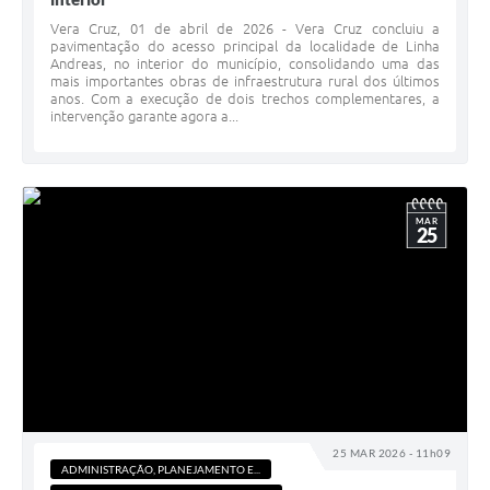
Vera Cruz, 01 de abril de 2026 - Vera Cruz concluiu a
pavimentação do acesso principal da localidade de Linha
Andreas, no interior do município, consolidando uma das
mais importantes obras de infraestrutura rural dos últimos
anos. Com a execução de dois trechos complementares, a
intervenção garante agora a...
MAR
25
25 MAR 2026 - 11h09
ADMINISTRAÇÃO, PLANEJAMENTO E...