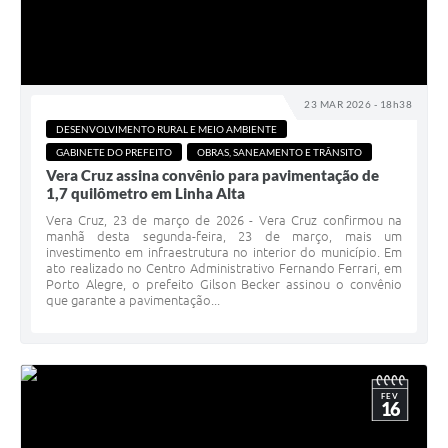
23 MAR 2026 - 18h38
DESENVOLVIMENTO RURAL E MEIO AMBIENTE
GABINETE DO PREFEITO
OBRAS, SANEAMENTO E TRÂNSITO
Vera Cruz assina convênio para pavimentação de
1,7 quilômetro em Linha Alta
Vera Cruz, 23 de março de 2026 - Vera Cruz confirmou na
manhã desta segunda-feira, 23 de março, mais um
investimento em infraestrutura no interior do município. Em
ato realizado no Centro Administrativo Fernando Ferrari, em
Porto Alegre, o prefeito Gilson Becker assinou o convênio
que garante a pavimentação...
FEV
16