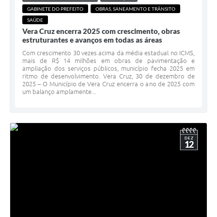
GABINETE DO PREFEITO
OBRAS, SANEAMENTO E TRÂNSITO
SAÚDE
Vera Cruz encerra 2025 com crescimento, obras
estruturantes e avanços em todas as áreas
Com crescimento 30 vezes acima da média estadual no ICMS,
mais de R$ 14 milhões em obras de pavimentação e
ampliação dos serviços públicos, município fecha 2025 em
ritmo de desenvolvimento. Vera Cruz, 30 de dezembro de
2025 – O Município de Vera Cruz encerra o ano de 2025 com
um balanço amplamente...
DEZ
12