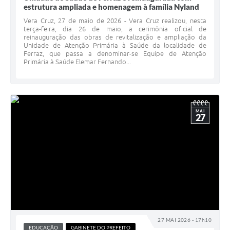
estrutura ampliada e homenagem à família Nyland
Vera Cruz, 27 de maio de 2026 - Vera Cruz realizou, nesta
terça-feira, dia 26 de maio, a cerimônia oficial de
reinauguração das obras de revitalização e ampliação da
Unidade de Atenção Primária à Saúde da localidade de
Ferraz, que passa a denominar-se Equipe de Atenção
Primária à Saúde Elemar Fernando...
MAI
27
27 MAI 2026 - 17h10
EDUCAÇÃO
GABINETE DO PREFEITO