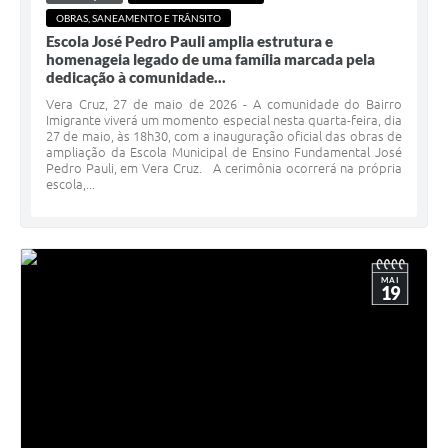
OBRAS, SANEAMENTO E TRÂNSITO
Escola José Pedro Pauli amplia estrutura e
homenageia legado de uma família marcada pela
dedicação à comunidade...
Vera Cruz, 27 de maio de 2026 - A comunidade do Bairro
Imigrante viverá um momento especial nesta quarta-feira, dia
27 de maio, às 18h30, com a inauguração oficial das obras de
ampliação da Escola Municipal de Ensino Fundamental José
Pedro Pauli, em Vera Cruz. A cerimônia ocorrerá na própria
escola,...
MAI
19