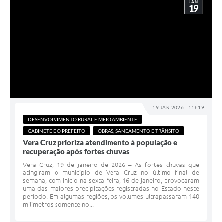
JAN
19
19 JAN 2026 - 11h19
DESENVOLVIMENTO RURAL E MEIO AMBIENTE
GABINETE DO PREFEITO
OBRAS, SANEAMENTO E TRÂNSITO
Vera Cruz prioriza atendimento à população e
recuperação após fortes chuvas
Vera Cruz, 19 de janeiro de 2026 – As fortes chuvas que
atingiram o município de Vera Cruz no último final de
semana, com início na sexta-feira, 16 de janeiro, provocaram
uma das maiores precipitações registradas no Estado neste
período. Em algumas regiões, os volumes ultrapassaram 140
milímetros somente no...