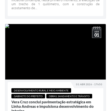
iniciativa contempla, neste primeiro momento, a execução de
um trecho de 1 quilômetro, com a construção de
acostamento de...
ABR
01
01 ABR 2026 - 17h50
DESENVOLVIMENTO RURAL E MEIO AMBIENTE
GABINETE DO PREFEITO
OBRAS, SANEAMENTO E TRÂNSITO
Vera Cruz conclui pavimentação estratégica em
Linha Andreas e impulsiona desenvolvimento do
interior