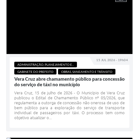
15 JUL 2026 - 19h04
ADMINISTRAÇÃO, PLANEJAMENTO E...
GABINETE DO PREFEITO
OBRAS, SANEAMENTO E TRÂNSITO
Vera Cruz abre chamamento público para concessão
do serviço de táxi no município
Vera Cruz, 15 de julho de 2026 - O Município de Vera Cruz
publicou o Edital de Chamamento Público nº 05/2026, que
regulamenta a outorga de concessão não onerosa de uso de
bem público para a exploração do serviço de transporte
individual de passageiros por táxi. O processo tem como
objetivo atualizar o...