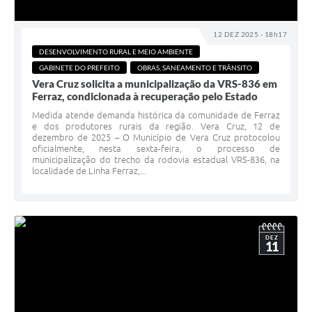
12 DEZ 2025 - 18h17
DESENVOLVIMENTO RURAL E MEIO AMBIENTE
GABINETE DO PREFEITO
OBRAS, SANEAMENTO E TRÂNSITO
Vera Cruz solicita a municipalização da VRS-836 em
Ferraz, condicionada à recuperação pelo Estado
Medida atende demanda histórica da comunidade de Ferraz
e dos produtores rurais da região. Vera Cruz, 12 de
dezembro de 2025 – O Município de Vera Cruz protocolou
oficialmente, nesta sexta-feira, o processo de
municipalização do trecho da rodovia estadual VRS-836, na
localidade de Linha Ferraz,...
DEZ
11