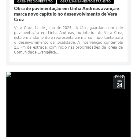
GABINETE DO PREFEITO
OBRAS, SANEAMENTO E TRÂNSITO
Obra de pavimentação em Linha Andréas avança e
marca novo capítulo no desenvolvimento de Vera
Cruz
Vera Cruz, 14 de julho de 2025 - A tão aguardada obra de
pavimentação em Linha Andréas, no interior de Vera Cruz,
está em andamento e representa um marco importante para
o desenvolvimento da localidade. A intervenção contempla
2,5 km de estrada, com início nas proximidades da Igreja da
Comunidade Evangélica...
JUN
24