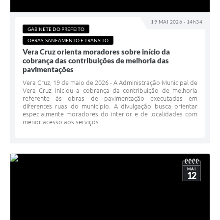
19 MAI 2026 - 14h34
GABINETE DO PREFEITO
OBRAS, SANEAMENTO E TRÂNSITO
Vera Cruz orienta moradores sobre início da
cobrança das contribuições de melhoria das
pavimentações
Vera Cruz, 19 de maio de 2026 - A Administração Municipal de
Vera Cruz iniciou a cobrança da contribuição de melhoria
referente às obras de pavimentação executadas em
diferentes ruas do município. A divulgação busca orientar
especialmente moradores do interior e de localidades com
menor acesso aos serviços...
MAI
12