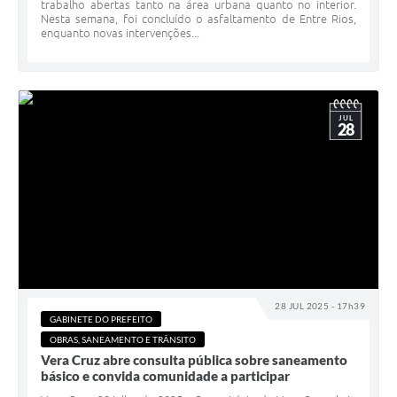
trabalho abertas tanto na área urbana quanto no interior.
Nesta semana, foi concluído o asfaltamento de Entre Rios,
enquanto novas intervenções...
JUL
28
28 JUL 2025 - 17h39
GABINETE DO PREFEITO
OBRAS, SANEAMENTO E TRÂNSITO
Vera Cruz abre consulta pública sobre saneamento
básico e convida comunidade a participar