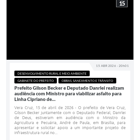
15
15 ABR 2026 - 20h01
DESENVOLVIMENTO RURAL E MEIO AMBIENTE
GABINETE DO PREFEITO
OBRAS, SANEAMENTO E TRÂNSITO
Prefeito Gilson Becker e Deputado Danrlei realizam
audiência com Ministro para viabilizar asfalto para
Linha Cipriano de...
Vera Cruz, 15 de abril de 2026 - O prefeito de Vera Cruz,
Gilson Becker juntamente com o Deputado Federal, Danrlei
de Deus, estiveram em audiência com o Ministro da
Agricultura e Pecuária, André de Paula, em Brasília, para
apresentar e solicitar apoio a um importante projeto de
infraestrutura rural no...