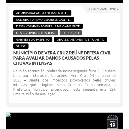
24 JUN 2025 - 19h42
ADMINISTRAÇÃO, PLANEJAMENTO E...
CULTURA, TURISMO, ESPORTES, LAZER E...
DESENVOLVIMENTO RURAL E MEIO AMBIENTE
DESENVOLVIMENTO SOCIAL
EDUCAÇÃO
GABINETE DO PREFEITO
OBRAS, SANEAMENTO E TRÂNSITO
SAÚDE
MUNICÍPIO DE VERA CRUZ REÚNE DEFESA CIVIL
PARA AVALIAR DANOS CAUSADOS PELAS
CHUVAS INTENSAS
Reunião técnica foi realizada nesta segunda-feira (23) e dará
base para futuras deliberações Vera Cruz, 24 de junho de
2025 – Diante dos impactos provocados pelas chuvas
intensas que atingiram Vera Cruz na última semana, a
Prefeitura Municipal promoveu, nesta segunda-feira (23),
uma reunião de avaliação...
JUN
19