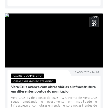
AGO
19
19 AGO 2025 - 14h02
GABINETE DO PREFEITO
OBRAS, SANEAMENTO E TRÂNSITO
Vera Cruz avança com obras viárias e infraestrutura
em diferentes pontos do município
Vera Cruz, 19 de agosto de 2025 – O Governo de Vera Cruz
segue ampliando o investimento em mobilidade e
infraestrutura, com obras em andamento e novas frentes de