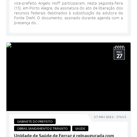
vice-prefeito Angelo Hoff participaram, nesta segunda-feira
(15), em Porto Alegre, da assinatura do ato de liberação dos
recursos federais destinados à substituição da adutora da
Fonte Diehl. O documento, assinado durante agenda com a
presença do...
MAI
27
27 MAI 2026 - 17h13
GABINETE DO PREFEITO
OBRAS, SANEAMENTO E TRÂNSITO
SAÚDE
Unidade de Saúde de Ferraz é reinaugurada com