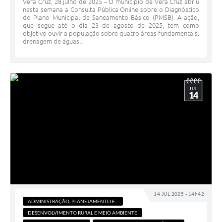
Vera Cruz, 28 julho de 2025 – O município de Vera Cruz abriu
nesta semana a Consulta Pública Online sobre o Diagnóstico
do Plano Municipal de Saneamento Básico (PMSB). A ação,
que segue até o dia 23 de agosto de 2025, tem como
objetivo ouvir a população sobre quatro áreas fundamentais:
drenagem de águas...
JUL
14
14 JUL 2025 - 14h42
ADMINISTRAÇÃO, PLANEJAMENTO E...
DESENVOLVIMENTO RURAL E MEIO AMBIENTE