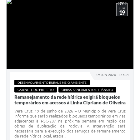
JUN
19
19 JUN 2026 - 14h34
DESENVOLVIMENTO RURAL E MEIO AMBIENTE
GABINETE DO PREFEITO
OBRAS, SANEAMENTO E TRÂNSITO
Remanejamento da rede hídrica exigirá bloqueios
temporários em acessos à Linha Cipriano de Oliveira
Vera Cruz, 19 de junho de 2026 – O Município de Vera Cruz
informa que serão realizados bloqueios temporários em vias
adjacentes à RSC-287 na próxima semana em razão das
obras de duplicação da rodovia. A intervenção será
necessária para a execução dos serviços de remanejamento
da rede hídrica local, etapa...