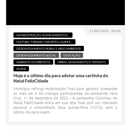
11 DEZ 2025 - 10h28
ADMINISTRAÇÃO, PLANEJAMENTO E...
CULTURA, TURISMO, ESPORTES, LAZER E...
DESENVOLVIMENTO RURAL E MEIO AMBIENTE
DESENVOLVIMENTO SOCIAL
EDUCAÇÃO
GABINETE DO PREFEITO
OBRAS, SANEAMENTO E TRÂNSITO
SAÚDE
Hoje é o último dia para adotar uma cartinha do
Natal FelizCidade
Município reforça mobilização final para garantir presentes
às mais de 3 mil crianças participantes da campanha Vera
Cruz, 11 de dezembro de 2025 – A campanha Cartinhas do
Natal FelizCidade entra em sua reta final com um chamado
especial à comunidade: Esta quinta-feira (11/12), será o
último dia para quem...