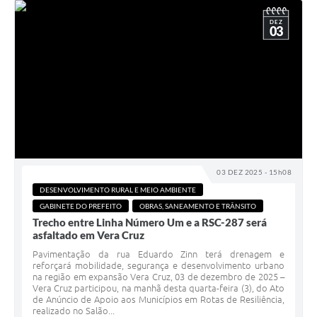
DEZ
03
03 DEZ 2025 - 15h08
DESENVOLVIMENTO RURAL E MEIO AMBIENTE
GABINETE DO PREFEITO
OBRAS, SANEAMENTO E TRÂNSITO
Trecho entre Linha Número Um e a RSC-287 será
asfaltado em Vera Cruz
Pavimentação da rua Eduardo Zinn terá drenagem e
reforçará mobilidade, segurança e desenvolvimento urbano
na região em expansão Vera Cruz, 03 de dezembro de 2025 –
Vera Cruz participou, na manhã desta quarta-feira (3), do Ato
de Anúncio de Apoio aos Municípios em Rotas de Resiliência,
realizado no Salão...