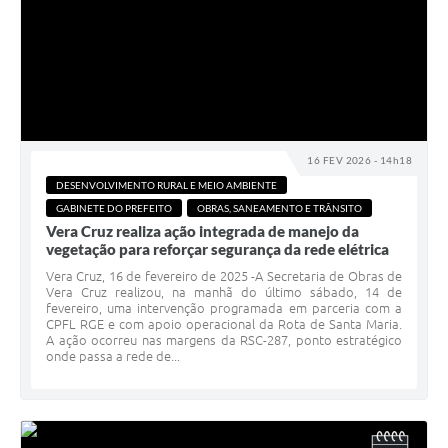
16 FEV 2026 - 14h18
DESENVOLVIMENTO RURAL E MEIO AMBIENTE
GABINETE DO PREFEITO
OBRAS, SANEAMENTO E TRÂNSITO
Vera Cruz realiza ação integrada de manejo da
vegetação para reforçar segurança da rede elétrica
Vera Cruz, 16 de fevereiro de 2025 -A Secretaria de Obras de
Vera Cruz realizou, na manhã do último sábado, 14 de
fevereiro, uma intervenção programada em parceria com a
CPFL RGE e com apoio operacional da Rota de Santa Maria.
A ação ocorreu nas margens da RSC-287, ponto estratégico
onde passa a rede de...