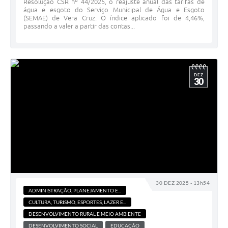
Resolução CSR nº 44/2025, o reajuste anual das tarifas de
água e esgoto do Serviço Municipal de Água e Esgoto
(SEMAE) de Vera Cruz. O índice aplicado foi de 4,46%,
passando a valer a partir das contas...
DEZ
30
30 DEZ 2025 - 13h54
ADMINISTRAÇÃO, PLANEJAMENTO E...
CULTURA, TURISMO, ESPORTES, LAZER E...
DESENVOLVIMENTO RURAL E MEIO AMBIENTE
DESENVOLVIMENTO SOCIAL
EDUCAÇÃO