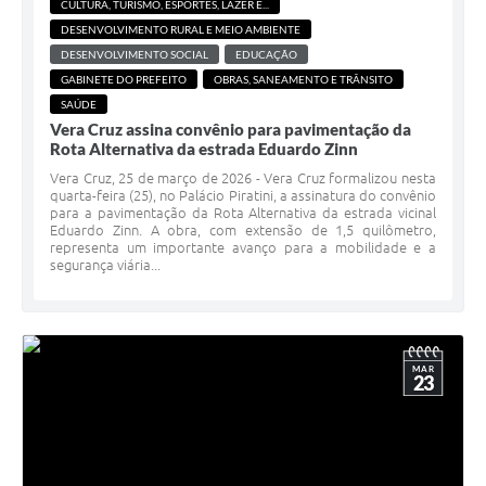
CULTURA, TURISMO, ESPORTES, LAZER E...
DESENVOLVIMENTO RURAL E MEIO AMBIENTE
DESENVOLVIMENTO SOCIAL
EDUCAÇÃO
GABINETE DO PREFEITO
OBRAS, SANEAMENTO E TRÂNSITO
SAÚDE
Vera Cruz assina convênio para pavimentação da
Rota Alternativa da estrada Eduardo Zinn
Vera Cruz, 25 de março de 2026 - Vera Cruz formalizou nesta
quarta-feira (25), no Palácio Piratini, a assinatura do convênio
para a pavimentação da Rota Alternativa da estrada vicinal
Eduardo Zinn. A obra, com extensão de 1,5 quilômetro,
representa um importante avanço para a mobilidade e a
segurança viária...
MAR
23