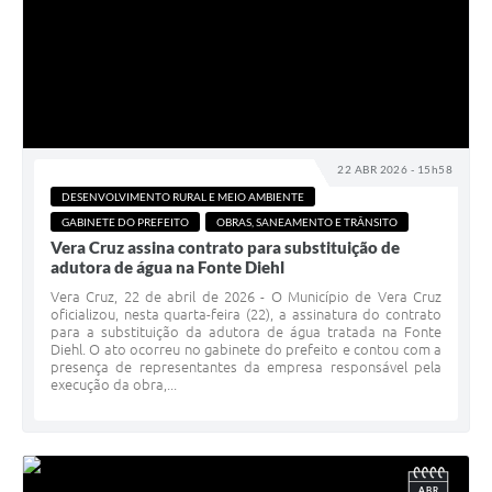
22 ABR 2026 - 15h58
DESENVOLVIMENTO RURAL E MEIO AMBIENTE
GABINETE DO PREFEITO
OBRAS, SANEAMENTO E TRÂNSITO
Vera Cruz assina contrato para substituição de
adutora de água na Fonte Diehl
Vera Cruz, 22 de abril de 2026 - O Município de Vera Cruz
oficializou, nesta quarta-feira (22), a assinatura do contrato
para a substituição da adutora de água tratada na Fonte
Diehl. O ato ocorreu no gabinete do prefeito e contou com a
presença de representantes da empresa responsável pela
execução da obra,...
ABR