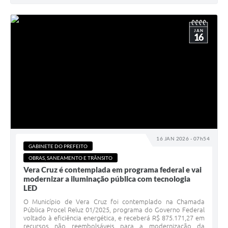
JAN
16
16 JAN 2026 - 07h54
GABINETE DO PREFEITO
OBRAS, SANEAMENTO E TRÂNSITO
Vera Cruz é contemplada em programa federal e vai
modernizar a iluminação pública com tecnologia
LED
O Município de Vera Cruz foi contemplado na Chamada
Pública Procel Reluz 01/2025, programa do Governo Federal
voltado à eficiência energética, e receberá R$ 875.171,27 em
recursos não reembolsáveis para a modernização da