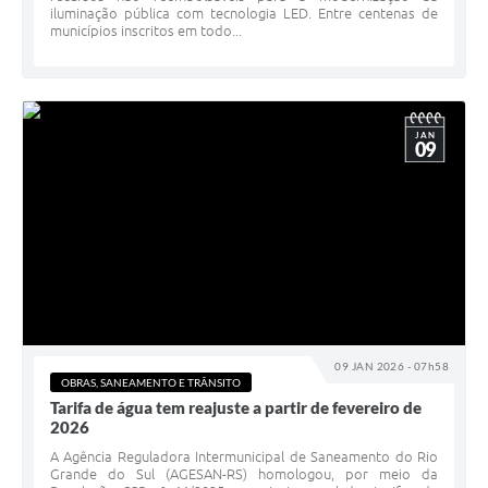
iluminação pública com tecnologia LED. Entre centenas de
municípios inscritos em todo...
JAN
09
09 JAN 2026 - 07h58
OBRAS, SANEAMENTO E TRÂNSITO
Tarifa de água tem reajuste a partir de fevereiro de
2026
A Agência Reguladora Intermunicipal de Saneamento do Rio
Grande do Sul (AGESAN-RS) homologou, por meio da