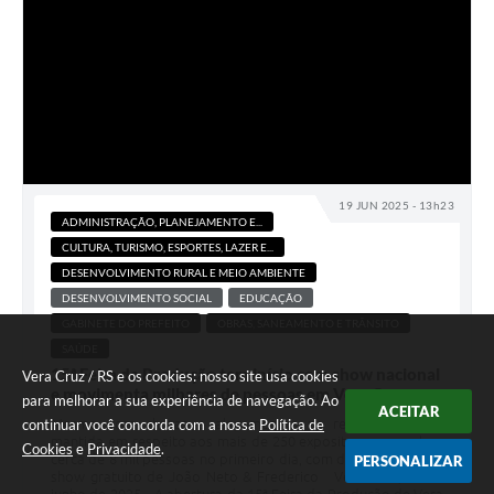
19 JUN 2025 - 13h23
ADMINISTRAÇÃO, PLANEJAMENTO E...
CULTURA, TURISMO, ESPORTES, LAZER E...
DESENVOLVIMENTO RURAL E MEIO AMBIENTE
DESENVOLVIMENTO SOCIAL
EDUCAÇÃO
GABINETE DO PREFEITO
OBRAS, SANEAMENTO E TRÂNSITO
SAÚDE
15ª Feira da Produção tem início com show nacional
Vera Cruz / RS e os cookies: nosso site usa cookies
e movimenta milhares de pessoas em Vera Cruz
para melhorar a sua experiência de navegação. Ao
ACEITAR
continuar você concorda com a nossa
Política de
Mesmo com chuvas e alagamentos na região, feira foi
mantida em respeito aos mais de 250 expositores e recebeu
Cookies
e
Privacidade
.
cerca de 8 mil pessoas no primeiro dia, com destaque para o
PERSONALIZAR
show gratuito de João Neto & Frederico Vera Cruz, 19 de