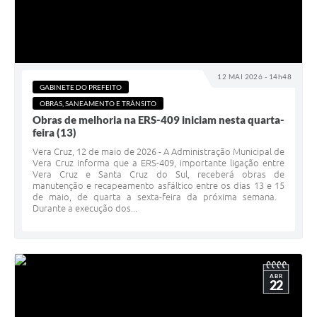
12 MAI 2026 - 14h48
GABINETE DO PREFEITO
OBRAS, SANEAMENTO E TRÂNSITO
Obras de melhoria na ERS-409 iniciam nesta quarta-
feira (13)
Vera Cruz, 12 de maio de 2026 - A Administração Municipal de
Vera Cruz informa que a ERS-409, importante ligação entre
Vera Cruz e Santa Cruz do Sul, receberá obras de
manutenção e recapeamento asfáltico entre os dias 13 e 15
de maio, de quarta a sexta-feira da próxima semana.
Durante a execução dos...
ABR
22