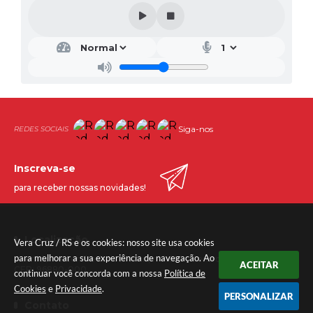
Siga-nos
Inscreva-se
para receber nossas novidades!
Localização
Vera Cruz / RS e os cookies: nosso site usa cookies
para melhorar a sua experiência de navegação. Ao
Avenida Nestor Frederico Henn, nº 1.645 - Centro
ACEITAR
CEP: 96880-000
continuar você concorda com a nossa
Política de
Cookies
e
Privacidade
.
PERSONALIZAR
Contato