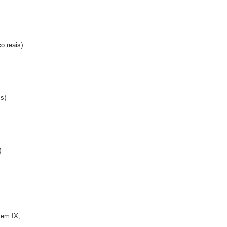
o reais)
is)
)
tem IX;