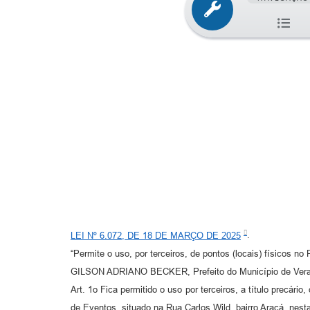
LEI Nº 6.072, DE 18 DE MARÇO DE 2025
.
“Permite o uso, por terceiros, de pontos (locais) físicos n
GILSON ADRIANO BECKER, Prefeito do Município de Vera Cr
Art. 1o Fica permitido o uso por terceiros, a título precár
de Eventos, situado na Rua Carlos Wild, bairro Araçá, nest