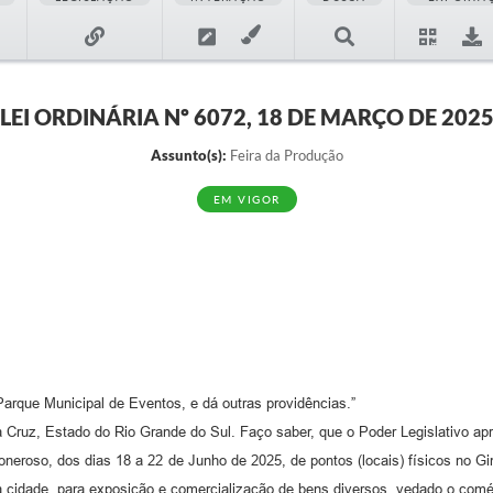
LEI ORDINÁRIA Nº 6072, 18 DE MARÇO DE 202
Assunto(s):
Feira da Produção
EM VIGOR
o Parque Municipal de Eventos, e dá outras providências.”
uz, Estado do Rio Grande do Sul. Faço saber, que o Poder Legislativo apro
io, oneroso, dos dias 18 a 22 de Junho de 2025, de pontos (locais) físicos no
a cidade, para exposição e comercialização de bens diversos, vedado o comérci