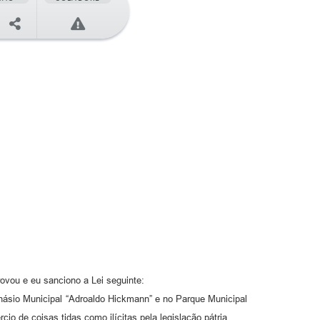
5
vou e eu sanciono a Lei seguinte:
 Ginásio Municipal “Adroaldo Hickmann” e no Parque Municipal
o de coisas tidas como ilícitas pela legislação pátria.