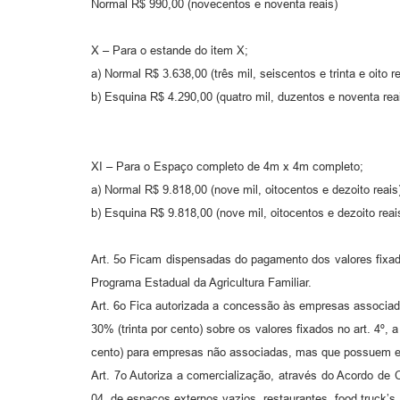
Normal R$ 990,00 (novecentos e noventa reais)
X – Para o estande do item X;
a) Normal R$ 3.638,00 (três mil, seiscentos e trinta e oito re
b) Esquina R$ 4.290,00 (quatro mil, duzentos e noventa rea
XI – Para o Espaço completo de 4m x 4m completo;
a) Normal R$ 9.818,00 (nove mil, oitocentos e dezoito reais
b) Esquina R$ 9.818,00 (nove mil, oitocentos e dezoito reai
Art. 5o Ficam dispensadas do pagamento dos valores fixados
Programa Estadual da Agricultura Familiar.
Art. 6o Fica autorizada a concessão às empresas associad
30% (trinta por cento) sobre os valores fixados no art. 4º
cento) para empresas não associadas, mas que possuem es
Art. 7o Autoriza a comercialização, através do Acordo de
04, de espaços externos vazios, restaurantes, food truck’s,