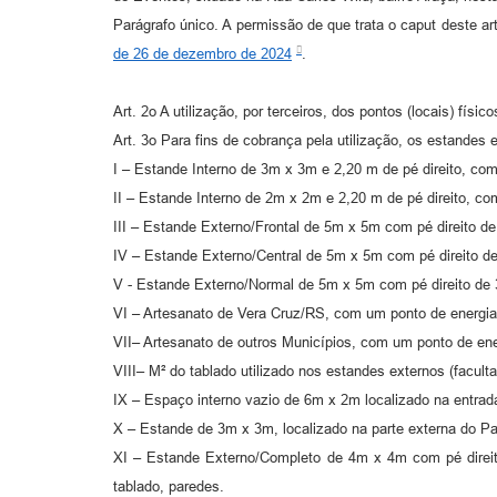
Parágrafo único. A permissão de que trata o caput deste ar
de 26 de dezembro de 2024
.
Art. 2o A utilização, por terceiros, dos pontos (locais) físi
Art. 3o Para fins de cobrança pela utilização, os estande
I – Estande Interno de 3m x 3m e 2,20 m de pé direito, com 
II – Estande Interno de 2m x 2m e 2,20 m de pé direito, com
III – Estande Externo/Frontal de 5m x 5m com pé direito de
IV – Estande Externo/Central de 5m x 5m com pé direito de
V - Estande Externo/Normal de 5m x 5m com pé direito de 3
VI – Artesanato de Vera Cruz/RS, com um ponto de energia 
VII– Artesanato de outros Municípios, com um ponto de ener
VIII– M² do tablado utilizado nos estandes externos (faculta
IX – Espaço interno vazio de 6m x 2m localizado na entrada
X – Estande de 3m x 3m, localizado na parte externa do Pa
XI – Estande Externo/Completo de 4m x 4m com pé direito
tablado, paredes.