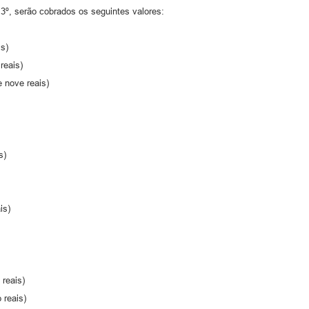
 3º, serão cobrados os seguintes valores:
is)
reais)
e nove reais)
s)
is)
 reais)
 reais)