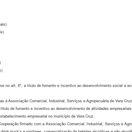
ais)
is)
)
s)
 no art. 4º, a título de fomento e incentivo ao desenvolvimento social e ec
as à Associação Comercial, Industrial, Serviços e Agropecuária de Vera C
, a título de fomento e incentivo ao desenvolvimento de atividades empresar
tabelecimento empresarial no município de Vera Cruz.
 Cooperação firmado com a Associação Comercial, Industrial, Serviços e A
 drink truck’s e similares, comercialização de bebidas alcoólicas e não alcoól