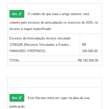
Art. 2º
O crédito de que trata o artigo anterior, será
coberto pelo excesso de arrecadação no exercício de 2025, no
recurso a seguir especificado:
Excesso de Arrecadação recurso vinculado
17591185 (Recursos Vinculados a Fundos -
R$
FMMA/REC.PRÓPRIOS)
140.000,00
TOTAL........................................................... R$ 140.000,00
Art. 3º
Este Decreto entra em vigor na data de sua
publicação.