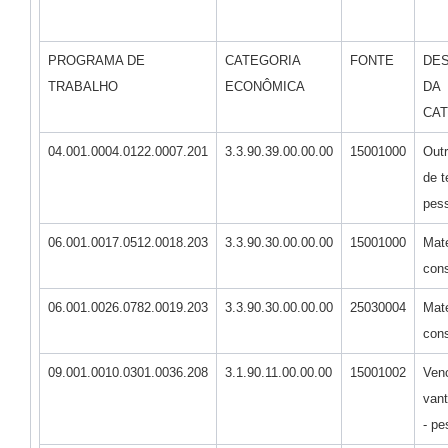
PROGRAMA DE
CATEGORIA
FONTE
DE
TRABALHO
ECONÔMICA
DA
CA
04.001.0004.0122.0007.201
3.3.90.39.00.00.00
15001000
Outr
de t
pess
06.001.0017.0512.0018.203
3.3.90.30.00.00.00
15001000
Mate
con
06.001.0026.0782.0019.203
3.3.90.30.00.00.00
25030004
Mate
con
09.001.0010.0301.0036.208
3.1.90.11.00.00.00
15001002
Ven
vant
- pe