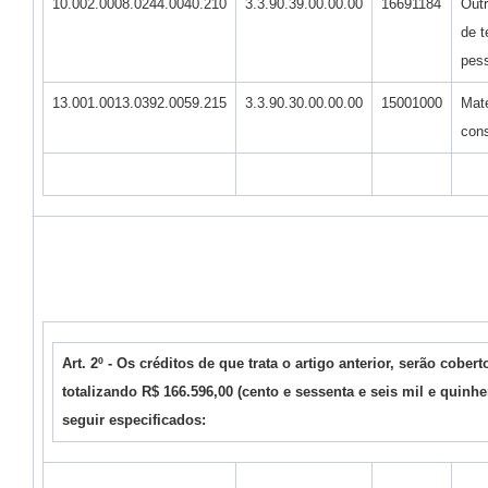
10.002.0008.0244.0040.210
3.3.90.39.00.00.00
16691184
Outr
de t
pess
13.001.0013.0392.0059.215
3.3.90.30.00.00.00
15001000
Mate
con
Art. 2º - Os créditos de que trata o artigo anterior, serão cobe
totalizando R$ 166.596,00 (cento e sessenta e seis mil e quinhen
seguir especificados: