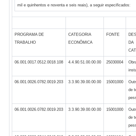
mil e quinhentos e noventa e seis reais), a seguir especificados:
PROGRAMA DE
CATEGORIA
FONTE
DE
TRABALHO
ECONÔMICA
DA
CA
06.001.0017.0512.0018.108
4.4.90.51.00.00.00
25030004
Obr
inst
06.001.0026.0782.0019.203
3.3.90.39.00.00.00
15001000
Outr
de t
pess
06.001.0026.0782.0019.203
3.3.90.39.00.00.00
15001000
Outr
de t
pess