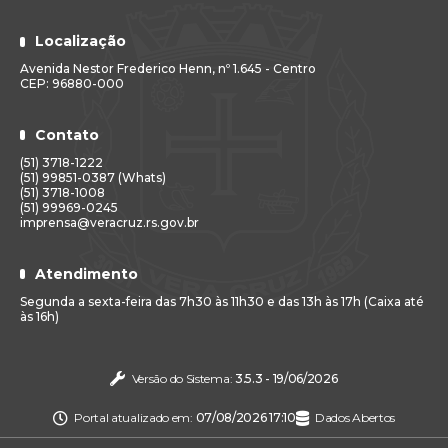
Localização
Avenida Nestor Frederico Henn, nº 1.645 - Centro
CEP: 96880-000
Contato
(51) 3718-1222
(51) 99851-0387 (Whats)
(51) 3718-1008
(51) 99969-0245
imprensa@veracruz.rs.gov.br
Atendimento
Segunda a sexta-feira das 7h30 às 11h30 e das 13h às 17h (Caixa até
às 16h)
Versão do Sistema:
3.5.3 - 19/06/2026
Portal atualizado em:
07/08/2026 17:10
Dados Abertos