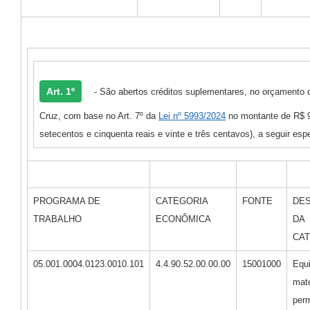
Art. 1º
- São abertos créditos suplementares, no orçamento 
Cruz, com base no Art. 7º da
Lei nº 5993/2024
no montante de R$ 98
setecentos e cinquenta reais e vinte e três centavos), a seguir esp
PROGRAMA DE
CATEGORIA
FONTE
DE
TRABALHO
ECONÔMICA
DA
CA
05.001.0004.0123.0010.101
4.4.90.52.00.00.00
15001000
Equ
mate
per