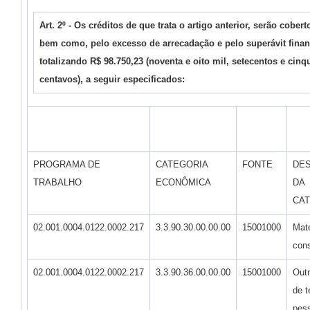
Art. 2º - Os créditos de que trata o artigo anterior, serão cobe
bem como, pelo excesso de arrecadação e pelo superávit financ
totalizando R$ 98.750,23 (noventa e oito mil, setecentos e cinqu
centavos), a seguir especificados:
PROGRAMA DE
CATEGORIA
FONTE
DE
TRABALHO
ECONÔMICA
DA
CA
02.001.0004.0122.0002.217
3.3.90.30.00.00.00
15001000
Mate
con
02.001.0004.0122.0002.217
3.3.90.36.00.00.00
15001000
Outr
de t
pess