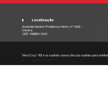
Localização
Avenida Nestor Frederico Henn, nº 1.645 -
Centro
CEP: 96880-000
Vera Cruz / RS e os cookies: nosso site usa cookies para mel
Atendimento
Segunda a sexta-feira das 7h30 às 11h30 e
das 13h às 17h (Caixa até às 16h)
Versão