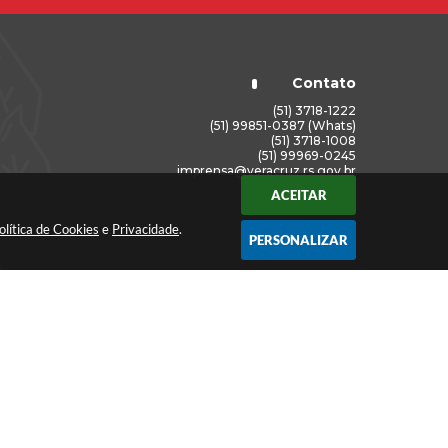
Contato
(51) 3718-1222
(51) 99851-0387 (Whats)
(51) 3718-1008
(51) 99969-0245
imprensa@veracruz.rs.gov.br
ACEITAR
olítica de Cookies
e
Privacidade
.
PERSONALIZAR
os Abertos