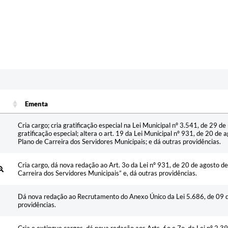
Ementa
Ementa
Cria cargo; cria gratificação especial na Lei Municipal nº 3.541, de 29 
gratificação especial; altera o art. 19 da Lei Municipal nº 931, de 20 de
Plano de Carreira dos Servidores Municipais; e dá outras providências.
Cria cargo, dá nova redação ao Art. 3o da Lei nº 931, de 20 de agosto d
Carreira dos Servidores Municipais” e, dá outras providências.
Dá nova redação ao Recrutamento do Anexo Único da Lei 5.686, de 09 d
providências.
Cria e extingue cargos, dá nova redação aos Arts. 6o e 7o, da Lei nº 2.