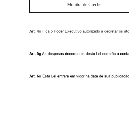
Monitor de Creche
Art.
4
o
Fica o Poder Executivo autorizado a decretar os at
Art.
5
o
As despesas decorrentes desta Lei correrão a conta
Art. 6
o
Esta Lei entrará em vigor na data de sua publicação