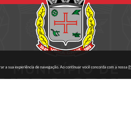
horar a sua experiência de navegação. Ao continuar você concorda com a nossa
P
 do Sistema:
3.5.3 - 19/06/2026
Portal atualizado em:
07/08/2026 17:10
Dad