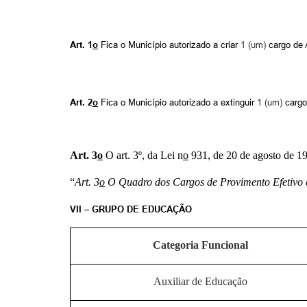
Art. 1
o
Fica o Município autorizado a criar
1 (um)
cargo de
Art. 2
o
Fica o Município autorizado a extinguir
1 (um)
cargo
Art. 3
o
O art. 3º, da Lei n
o
931, de 20 de agosto de 19
“
Art. 3
o
O Quadro dos Cargos de Provimento Efetivo é 
VII – GRUPO DE EDUCAÇÃO
Categoria Funcional
Auxiliar de Educação