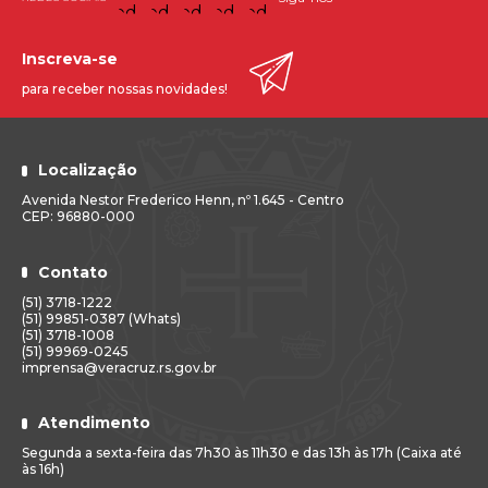
Inscreva-se
para receber nossas novidades!
Localização
Avenida Nestor Frederico Henn, nº 1.645 - Centro
CEP: 96880-000
Contato
(51) 3718-1222
(51) 99851-0387 (Whats)
(51) 3718-1008
(51) 99969-0245
imprensa@veracruz.rs.gov.br
Atendimento
Segunda a sexta-feira das 7h30 às 11h30 e das 13h às 17h (Caixa até
às 16h)