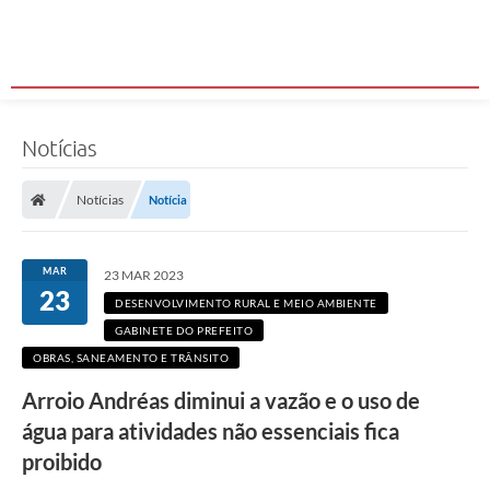
g
u
a
d
o
A
r
r
Notícias
o
i
o
Notícias
Notícia
A
n
d
r
MAR
e
23 MAR 2023
á
23
DESENVOLVIMENTO RURAL E MEIO AMBIENTE
s
t
GABINETE DO PREFEITO
e
OBRAS, SANEAMENTO E TRÂNSITO
m
s
Arroio Andréas diminui a vazão e o uso de
e
a
água para atividades não essenciais fica
g
r
proibido
a
v