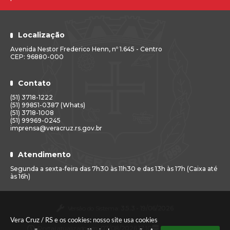
Localização
Avenida Nestor Frederico Henn, nº 1.645 - Centro
CEP: 96880-000
Contato
(51) 3718-1222
(51) 99851-0387 (Whats)
(51) 3718-1008
(51) 99969-0245
imprensa@veracruz.rs.gov.br
Atendimento
Segunda a sexta-feira das 7h30 às 11h30 e das 13h às 17h (Caixa até
às 16h)
Versão do Sistema:
3.5.3 - 19/06/2026
Vera Cruz / RS e os cookies: nosso site usa cookies
Portal atualizado em:
07/08/2026 17:10
Dados Abertos