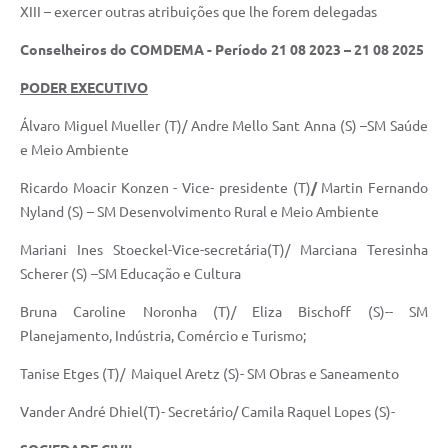
XIII – exercer outras atribuições que lhe forem delegadas
Conselheiros do COMDEMA - Período 21 08 2023 – 21 08 2025
PODER EXECUTIVO
Álvaro Miguel Mueller (T)/ Andre Mello Sant Anna (S) –SM Saúde
e Meio Ambiente
Ricardo Moacir Konzen - Vice- presidente (T)
/
Martin Fernando
Nyland (S) – SM Desenvolvimento Rural e Meio Ambiente
Mariani Ines Stoeckel-Vice-secretária(T)/ Marciana Teresinha
Scherer (S) –SM Educação e Cultura
Bruna Caroline Noronha (T)/ Eliza Bischoff (S)-- SM
Planejamento, Indústria, Comércio e Turismo;
Tanise Etges (T)/ Maiquel Aretz (S)- SM Obras e Saneamento
Vander André Dhiel(T)- Secretário/ Camila Raquel Lopes (S)-