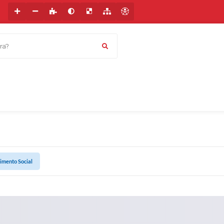
a?
imento Social