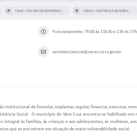
CRAS - CENTRO DE REFERÊNCIA DA...
CREAS - CENTRO DE REFERÊNCIA...
Funcionamento: 7h30 às 11h30 e 13h às 17h
assistenciasocial@veracruz.rs.gov.br
stitucional de formular, implantar, regular, financiar, executar, monito
tência Social. O município de Vera Cruz encontra-se habilitado em n
o integral às famílias, às crianças e aos adolescentes, às mulheres, ao
ntos que se encontrem em situação de maior vulnerabilidade social.