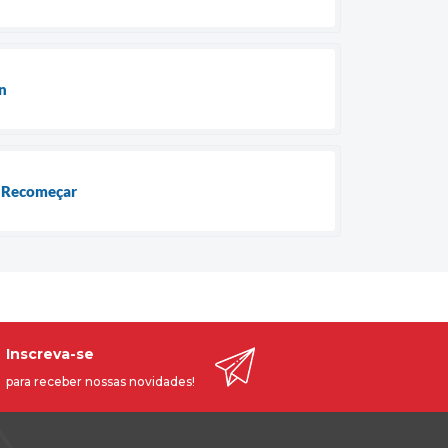
n
ão Recomeçar
Inscreva-se
para receber nossas novidades!