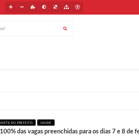
a?
INETE DO PREFEITO
SAÚDE
00% das vagas preenchidas para os dias 7 e 8 de f