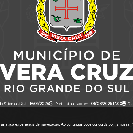
do Sistema:
3.5.3 - 19/06/2026
Portal atualizado em:
06/08/2026 17:00
Da
horar a sua experiência de navegação. Ao continuar você concorda com a nossa
P
right Instar - 2006-2026. Todos os direitos reservados -
Instar Tecn