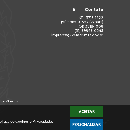
Contato
(51) 3718-1222
(51) 99851-0387 (Whats)
(51) 3718-1008
(51) 99969-0245
imprensa@veracruz.rs.gov.br
dos Abertos
ACEITAR
olítica de Cookies
e
Privacidade
.
ologia
PERSONALIZAR