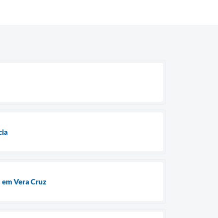
cia
s em Vera Cruz