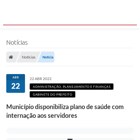
m
e
n
t
o
s
,
c
Notícias
i
r
u
r
Notícias
Notícia
g
i
a
s
ABR
22 ABR 2022
e
22
i
ADMINISTRAÇÃO, PLANEJAMENTO E FINANÇAS
n
GABINETE DO PREFEITO
t
e
Município disponibiliza plano de saúde com
r
n
internação aos servidores
a
ç
õ
e
s