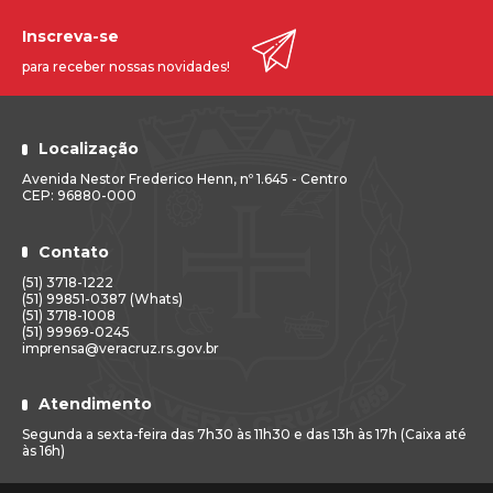
Inscreva-se
para receber nossas novidades!
Localização
Avenida Nestor Frederico Henn, nº 1.645 - Centro
CEP: 96880-000
Contato
(51) 3718-1222
(51) 99851-0387 (Whats)
(51) 3718-1008
(51) 99969-0245
imprensa@veracruz.rs.gov.br
Atendimento
Segunda a sexta-feira das 7h30 às 11h30 e das 13h às 17h (Caixa até
às 16h)