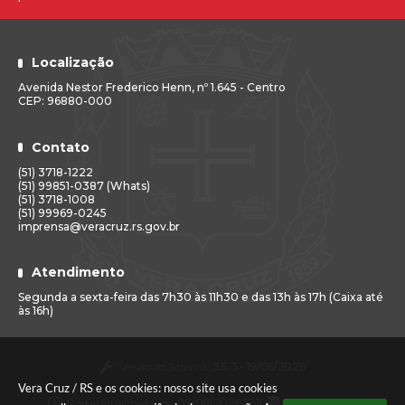
Localização
Avenida Nestor Frederico Henn, nº 1.645 - Centro
CEP: 96880-000
Contato
(51) 3718-1222
(51) 99851-0387 (Whats)
(51) 3718-1008
(51) 99969-0245
imprensa@veracruz.rs.gov.br
Atendimento
Segunda a sexta-feira das 7h30 às 11h30 e das 13h às 17h (Caixa até
às 16h)
Versão do Sistema:
3.5.3 - 19/06/2026
Vera Cruz / RS e os cookies: nosso site usa cookies
Portal atualizado em:
07/08/2026 17:10
Dados Abertos