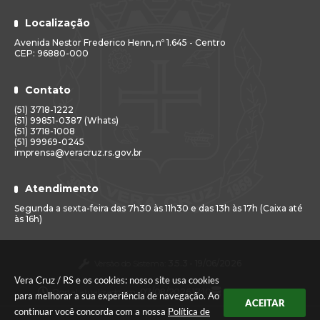
Localização
Avenida Nestor Frederico Henn, nº 1.645 - Centro
CEP: 96880-000
Contato
(51) 3718-1222
(51) 99851-0387 (Whats)
(51) 3718-1008
(51) 99969-0245
imprensa@veracruz.rs.gov.br
Atendimento
Segunda a sexta-feira das 7h30 às 11h30 e das 13h às 17h (Caixa até
às 16h)
Versão do Sistema:
3.5.3 - 19/06/2026
Vera Cruz / RS e os cookies: nosso site usa cookies
Portal atualizado em:
07/08/2026 17:10
Dados Abertos
para melhorar a sua experiência de navegação. Ao
ACEITAR
continuar você concorda com a nossa
Política de