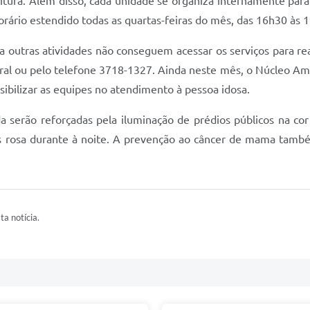
eitura. Além disso, cada unidade se organiza internamente pa
rário estendido todas as quartas-feiras do mês, das 16h30 às 
a outras atividades não conseguem acessar os serviços para r
al ou pelo telefone 3718-1327. Ainda neste mês, o Núcleo Am
sibilizar as equipes no atendimento à pessoa idosa.
a serão reforçadas pela iluminação de prédios públicos na co
res rosa durante à noite. A prevenção ao câncer de mama tamb
ta notícia.