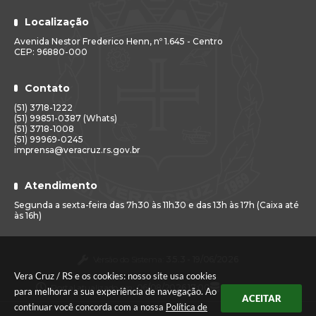
Localização
Avenida Nestor Frederico Henn, nº 1.645 - Centro
CEP: 96880-000
Contato
(51) 3718-1222
(51) 99851-0387 (Whats)
(51) 3718-1008
(51) 99969-0245
imprensa@veracruz.rs.gov.br
Atendimento
Segunda a sexta-feira das 7h30 às 11h30 e das 13h às 17h (Caixa até
às 16h)
Versão do Sistema:
3.5.3 - 19/06/2026
Vera Cruz / RS e os cookies: nosso site usa cookies
Portal atualizado em:
06/08/2026 17:00
Dados Abertos
para melhorar a sua experiência de navegação. Ao
ACEITAR
continuar você concorda com a nossa
Política de