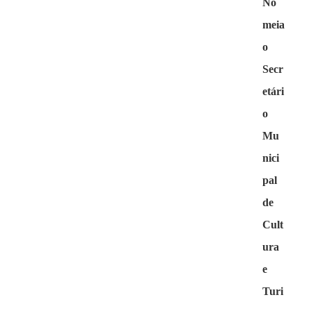
No
meia
o
Secr
etári
o
Mu
nici
pal
de
Cult
ura
e
Turi