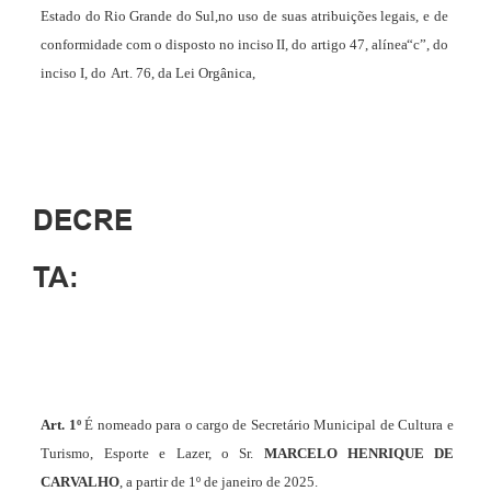
Estado
do
Rio
Grande
do
Sul,
no
uso
de
suas
atribuições
legais,
e
de
conformidade
com
o
disposto
no
inciso
II,
do
artigo
47,
alínea
“c”,
do
inciso I, do
Art. 76, da
Lei
Orgânica,
DECRE
TA:
Art.
1º
É
nomeado
para
o
cargo
de
Secretário
Municipal
de
Cultura e
Turismo, Esporte e Lazer,
o
Sr.
MARCELO HENRIQUE DE
CARVALHO
,
a partir
de 1º
de janeiro
de 2025.