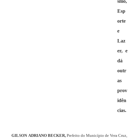
smo,
Esp
orte
e
Laz
er, e
dá
outr
as
prov
idên
cias.
GILSON
ADRIANO
BECKER,
Prefeito
do
Município
de
Vera
Cruz,