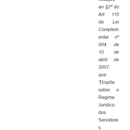
ao §2º do
Art. 110
da Lei
Complem
entar nº
004, de
10 de
abril de
2007,
que
“
Dispõe
sobre o
Regime
Jurídico
dos
Servidore
s