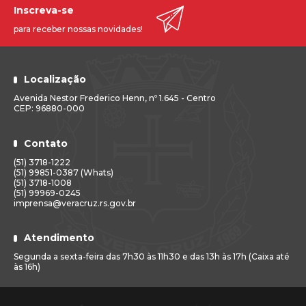
Inscreva-se
para receber nossas novidades!
Localização
Avenida Nestor Frederico Henn, nº 1.645 - Centro
CEP: 96880-000
Contato
(51) 3718-1222
(51) 99851-0387 (Whats)
(51) 3718-1008
(51) 99969-0245
imprensa@veracruz.rs.gov.br
Atendimento
Segunda a sexta-feira das 7h30 às 11h30 e das 13h às 17h (Caixa até
às 16h)