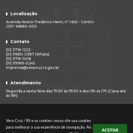
Localização
Avenida Nestor Frederico Henn, nº 1.645 - Centro
CEP: 96880-000
Contato
(51) 3718-1222
(51) 99851-0387 (Whats)
(51) 3718-1008
(51) 99969-0245
imprensa@veracruz.rs.gov.br
Atendimento
Segunda a sexta-feira das 7h30 às 11h30 e das 13h às 17h (Caixa até
às 16h)
Versão do Sistema:
3.5.3 - 19/06/2026
Vera Cruz / RS e os cookies: nosso site usa cookies
Portal atualizado em:
07/08/2026 17:10
Dados Abertos
para melhorar a sua experiência de navegação. Ao
ACEITAR