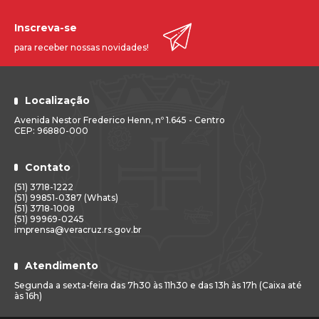
Inscreva-se
para receber nossas novidades!
Localização
Avenida Nestor Frederico Henn, nº 1.645 - Centro
CEP: 96880-000
Contato
(51) 3718-1222
(51) 99851-0387 (Whats)
(51) 3718-1008
(51) 99969-0245
imprensa@veracruz.rs.gov.br
Atendimento
Segunda a sexta-feira das 7h30 às 11h30 e das 13h às 17h (Caixa até
às 16h)