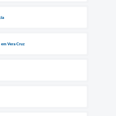
cia
s em Vera Cruz