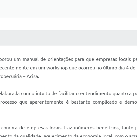
 MÍDIAS
RECEBA NOTÍCIAS
orou um manual de orientações para que empresas locais parti
 recentemente em um workshop que ocorreu no último dia 4 de 
ropecuária – Acisa.
elaborada com o intuito de facilitar o entendimento quanto a p
 processo que aparentemente é bastante complicado e demon
a compra de empresas locais traz inúmeros benefícios, tanto 
umento da qualidade, aquecimento da economia local, com o ac