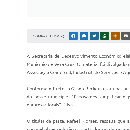
COMPARTILHAR
FACEBOOK
MESSENGER
TWITTER
WHATSAPP
OUTRAS
A Secretaria de Desenvolvimento Econômico elab
Município de Vera Cruz. O material foi divulgado
Associação Comercial, Industrial, de Serviços e Ag
Conforme o Prefeito Gilson Becker, a cartilha foi 
do nosso município. “Precisamos simplificar o
empresas locais”, frisa.
O titular da pasta, Rafael Moraes, ressalta que 
possível obter redução no custo dos produtos, a