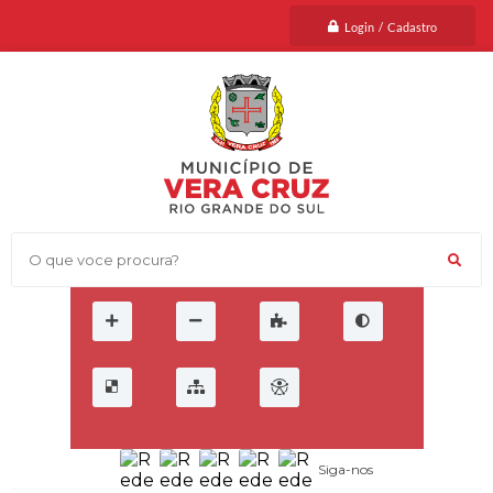
Login / Cadastro
C
a
O que voce procura?
s
a
d
e
P
a
s
s
a
g
e
m
Siga-nos
e