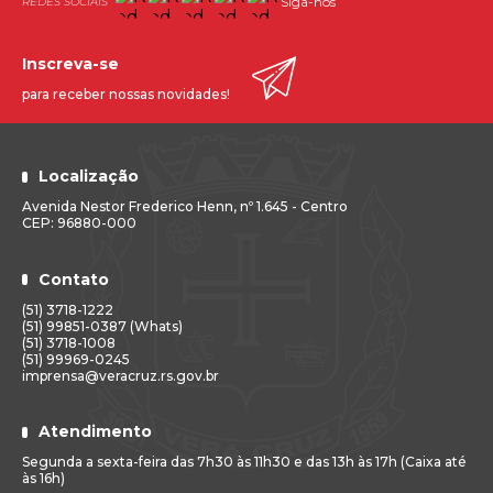
Siga-nos
Inscreva-se
para receber nossas novidades!
Localização
Avenida Nestor Frederico Henn, nº 1.645 - Centro
CEP: 96880-000
Contato
(51) 3718-1222
(51) 99851-0387 (Whats)
(51) 3718-1008
(51) 99969-0245
imprensa@veracruz.rs.gov.br
Atendimento
Segunda a sexta-feira das 7h30 às 11h30 e das 13h às 17h (Caixa até
às 16h)