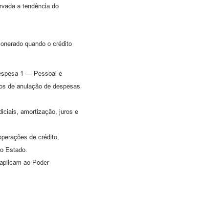
rvada a tendência do
á onerado quando o crédito
Despesa 1 — Pessoal e
ndos de anulação de despesas
ciais, amortização, juros e
perações de crédito,
do Estado.
e aplicam ao Poder