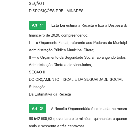
SEÇÃO I
DISPOSIÇÕES PRELIMINARES
Art. 1º
Esta Lei estima a Receita e fixa a Despesa do
financeiro de 2020, compreendendo:
I — o Orçamento Fiscal, referente aos Poderes do Municíp
Administração Pública Municipal Direta;
II — o Orçamento da Seguridade Social, abrangendo todos
Administração Direta a ele vinculados;
SEÇÃO II
DO ORÇAMENTO FISCAL E DA SEGURIDADE SOCIAL
Subseção I
Da Estimativa da Receita
Art. 2º
A Receita Orçamentária é estimada, no mesm
98.542.609,63 (noventa e oito milhões, quinhentos e quaren
reais e sessenta e três centavos).