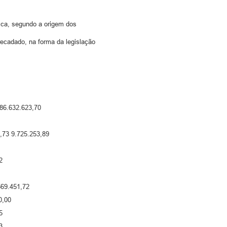
ica, segundo a origem dos
recadado, na forma da legislação
86.632.623,70
,73 9.725.253,89
2
569.451,72
0,00
5
3