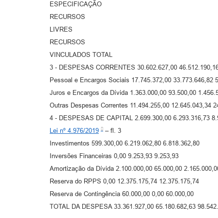
ESPECIFICAÇÃO
RECURSOS
LIVRES
RECURSOS
VINCULADOS TOTAL
3 - DESPESAS CORRENTES 30.602.627,00 46.512.190,16 
Pessoal e Encargos Sociais 17.745.372,00 33.773.646,82 
Juros e Encargos da Dívida 1.363.000,00 93.500,00 1.456.
Outras Despesas Correntes 11.494.255,00 12.645.043,34 2
4 - DESPESAS DE CAPITAL 2.699.300,00 6.293.316,73 8.
Lei nº 4.976/2019
– fl. 3
Investimentos 599.300,00 6.219.062,80 6.818.362,80
Inversões Financeiras 0,00 9.253,93 9.253,93
Amortização da Dívida 2.100.000,00 65.000,00 2.165.000,0
Reserva do RPPS 0,00 12.375.175,74 12.375.175,74
Reserva de Contingência 60.000,00 0,00 60.000,00
TOTAL DA DESPESA 33.361.927,00 65.180.682,63 98.542