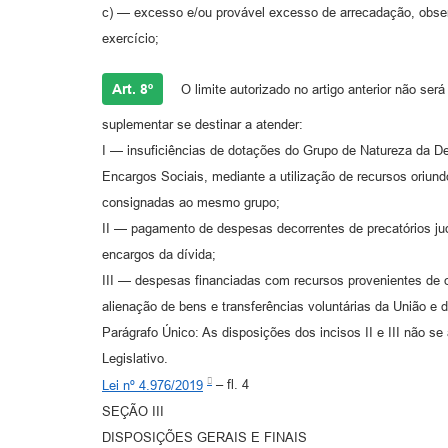
c) — excesso e/ou provável excesso de arrecadação, obse
exercício;
Art. 8º
O limite autorizado no artigo anterior não ser
suplementar se destinar a atender:
I — insuficiências de dotações do Grupo de Natureza da 
Encargos Sociais, mediante a utilização de recursos oriu
consignadas ao mesmo grupo;
II — pagamento de despesas decorrentes de precatórios judi
encargos da dívida;
III — despesas financiadas com recursos provenientes de o
alienação de bens e transferências voluntárias da União e 
Parágrafo Único: As disposições dos incisos II e III não s
Legislativo.
Lei nº 4.976/2019
– fl. 4
SEÇÃO III
DISPOSIÇÕES GERAIS E FINAIS