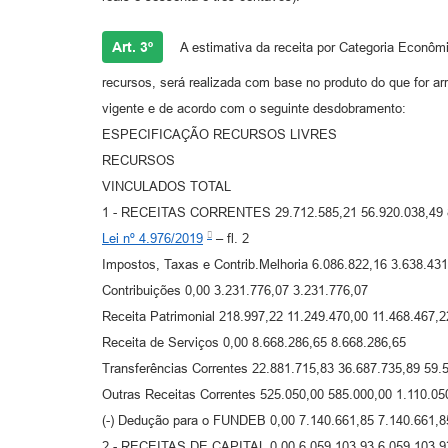
Art. 3º
A estimativa da receita por Categoria Econôm
recursos, será realizada com base no produto do que for ar
vigente e de acordo com o seguinte desdobramento:
ESPECIFICAÇÃO RECURSOS LIVRES
RECURSOS
VINCULADOS TOTAL
1 - RECEITAS CORRENTES 29.712.585,21 56.920.038,49 
Lei nº 4.976/2019
– fl. 2
Impostos, Taxas e Contrib.Melhoria 6.086.822,16 3.638.431
Contribuições 0,00 3.231.776,07 3.231.776,07
Receita Patrimonial 218.997,22 11.249.470,00 11.468.467,2
Receita de Serviços 0,00 8.668.286,65 8.668.286,65
Transferências Correntes 22.881.715,83 36.687.735,89 59.
Outras Receitas Correntes 525.050,00 585.000,00 1.110.05
(-) Dedução para o FUNDEB 0,00 7.140.661,85 7.140.661,8
2 - RECEITAS DE CAPITAL 0,00 6.059.103,93 6.059.103,9