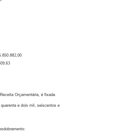
5.850.882,00
609,63
eceita Orçamentária, é fixada
quarenta e dois mil, seiscentos e
desdobramento: