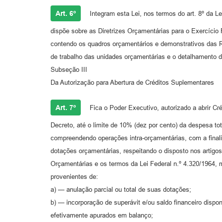
Art. 6º
Integram esta Lei, nos termos do art. 8º da Le
dispõe sobre as Diretrizes Orçamentárias para o Exercício
contendo os quadros orçamentários e demonstrativos das 
de trabalho das unidades orçamentárias e o detalhamento d
Subseção III
Da Autorização para Abertura de Créditos Suplementares
Art. 7º
Fica o Poder Executivo, autorizado a abrir C
Decreto, até o limite de 10% (dez por cento) da despesa tot
compreendendo operações intra-orçamentárias, com a finalid
dotações orçamentárias, respeitando o disposto nos artigos 
Orçamentárias e os termos da Lei Federal n.º 4.320/1964, m
provenientes de:
a) — anulação parcial ou total de suas dotações;
b) — incorporação de superávit e/ou saldo financeiro disponí
efetivamente apurados em balanço;