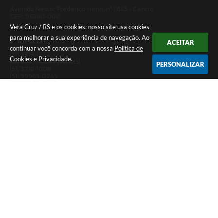
Avenida Nestor Frederico Henn, nº 1.645 - Centro
CEP: 96880-000
Vera Cruz / RS e os cookies: nosso site usa cookies
para melhorar a sua experiência de navegação. Ao
Contato
ACEITAR
continuar você concorda com a nossa
Política de
(51) 3718-1222
Cookies
e
Privacidade
.
(51) 99851-0387 (Whats)
PERSONALIZAR
(51) 3718-1008
(51) 99969-0245
imprensa@veracruz.rs.gov.br
Atendimento
Segunda a sexta-feira das 7h30 às 11h30 e das 13h às 17h (Caixa até
às 16h)
Versão do Sistema:
3.5.3 - 19/06/2026
Portal atualizado em:
10/08/2026 11:26
Dados Abertos
© Copyright Instar - 2006-2026. Todos os direitos
reservados -
Instar Tecnologia