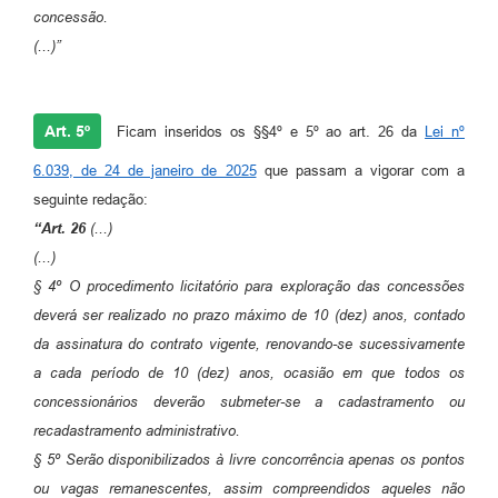
concessão.
(...)”
Art. 5º
Ficam inseridos os §§4º e 5º ao art. 26 da
Lei nº
6.039, de 24 de janeiro de 2025
que passam a vigorar com a
seguinte redação:
“Art. 26
(...)
(...)
§ 4º O procedimento licitatório para exploração das concessões
deverá ser realizado no prazo máximo de 10 (dez) anos, contado
da assinatura do contrato vigente, renovando-se sucessivamente
a cada período de 10 (dez) anos, ocasião em que todos os
concessionários deverão submeter-se a cadastramento ou
recadastramento administrativo.
§ 5º Serão disponibilizados à livre concorrência apenas os pontos
ou vagas remanescentes, assim compreendidos aqueles não