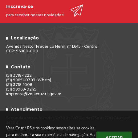
Inscreva-se
para receber nossas novidades!
Localização
Avenida Nestor Frederico Henn, nº 1.645 - Centro
CEP: 96880-000
Contato
(51) 3718-1222
(51) 99851-0387 (Whats)
(51) 3718-1008
(51) 99969-0245
imprensa@veracruz.rs.gov.br
Atendimento
Segunda a sexta-feira das 7h30 às 11h30 e das 13h às 17h (Caixa até
às 16h)
Vera Cruz / RS e os cookies: nosso site usa cookies
para melhorar a sua experiência de navegação. Ao
ACEITAR