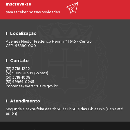
Inscreva-se
para receber nossas novidades!
Localização
Avenida Nestor Frederico Henn, nº 1.645 - Centro
CEP: 96880-000
Contato
(51) 3718-1222
(51) 99851-0387 (Whats)
(51) 3718-1008
(51) 99969-0245
imprensa@veracruz.rs.gov.br
Atendimento
Segunda a sexta-feira das 7h30 às 11h30 e das 13h às 17h (Caixa até
às 16h)