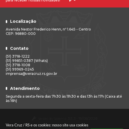
para receber nossas novidades!
Localização
Avenida Nestor Frederico Henn, nº 1.645 - Centro
CEP: 96880-000
Contato
(51) 3718-1222
(51) 99851-0387 (Whats)
(51) 3718-1008
(51) 99969-0245
imprensa@veracruz.rs.gov.br
Atendimento
Segunda a sexta-feira das 7h30 às 11h30 e das 13h às 17h (Caixa até
às 16h)
Versão do Sistema:
3.5.3 - 19/06/2026
Vera Cruz / RS e os cookies: nosso site usa cookies