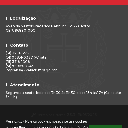
Localização
Avenida Nestor Frederico Henn, nº 1.645 - Centro
CEP: 96880-000
Contato
(51) 3718-1222
(51) 99851-0387 (Whats)
(51) 3718-1008
(51) 99969-0245
imprensa@veracruz.rs.gov.br
Atendimento
Segunda a sexta-feira das 7h30 às 11h30 e das 13h às 17h (Caixa até
às 16h)
Versão do Sistema:
3.5.3 - 19/06/2026
Vera Cruz / RS e os cookies: nosso site usa cookies
Portal atualizado em:
07/08/2026 17:10
Dados Abertos
para melhorar a sua experiência de navegação. Ao