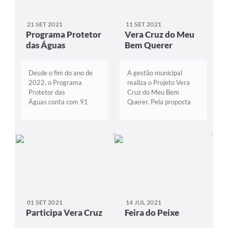
21 SET 2021
11 SET 2021
Programa Protetor
Vera Cruz do Meu
das Águas
Bem Querer
Desde o fim do ano de
A gestão municipal
2022, o Programa
realiza o Projeto Vera
Protetor das
Cruz do Meu Bem
Águas conta com 91
Querer. Pela proposta
produtores rurais
são realizados mutirões
inseridos no Programa,
para limpeza,
passando a ser
revitalização,
Produtores de Água,
recolhimento de lixo,
conforme denominação
plantio de flores e
da Agência Nacional de
ajardinamento em
Águas e Saneamento
bairros. O trabalho
Básico – ANA, do
ocorre em parceria com
Governo Federal. De...
Associações de...
01 SET 2021
14 JUL 2021
Participa Vera Cruz
Feira do Peixe