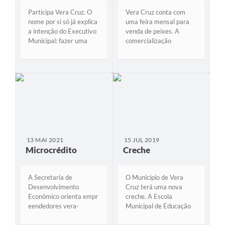
Participa Vera Cruz. O
Vera Cruz conta com
nome por si só já explica
uma feira mensal para
a intenção do Executivo
venda de peixes. A
Municipal: fazer uma
comercialização
gestão participativa,
ocorre sempre na
com a opinião da
segunda quinta-feira de
comunidade. É com esse
cada mês, no Espaço do
objetivo que serão
Produtor, antigo Feirão
agendados encontros
Rural, na Rua Intendente
nas localidades do
Koelzer, 979. O
interior e nos bairros. A
atendimento é realizado
primeira...
das 8 às 19 horas,...
13 MAI 2021
15 JUL 2019
Microcrédito
Creche
A Secretaria de
O Município de Vera
Desenvolvimento
Cruz terá uma nova
Econômico orienta empr
creche. A Escola
eendedores vera-
Municipal de Educação
cruzenses na adesão ao
Infantil – EMEI ficará ao