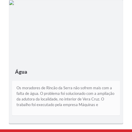
formação básica quanto
Escolas Municipais do
profissional para plena
Ensino Fundamental
inserção de jovens e
Anos Iniciais e Finais.
adultos no mercado de
Ações: palestras;...
trabalho,...
Água
Os moradores de Rincão da Serra não sofrem mais com a
falta de água. O problema foi solucionado com a ampliação
da adutora da localidade, no interior de Vera Cruz. O
trabalho foi executado pela empresa Máquinas e
Ferragens Diehl Ltda., do município...