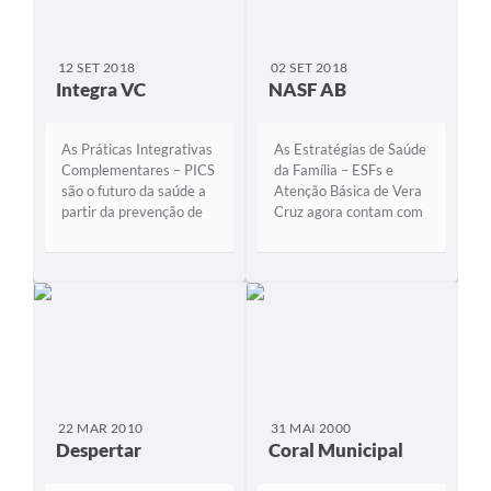
12 SET 2018
02 SET 2018
Integra VC
NASF AB
As Práticas Integrativas
As Estratégias de Saúde
Complementares – PICS
da Família – ESFs e
são o futuro da saúde a
Atenção Básica de Vera
partir da prevenção de
Cruz agora contam com
doenças com o equilíbrio
o suporte de uma equipe
do corpo e da mente. O
multidisciplinar. É o
Integra VC é o projeto
Núcleo Ampliado de
de implantação das PICS
Saúde da Família e
no Sistema Único de
Atenção Básica – NASF
Saúde – SUS de Vera
AB, que iniciou as
Cruz. A atividade...
atividades março de
2018, na...
22 MAR 2010
31 MAI 2000
Despertar
Coral Municipal