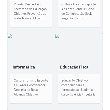
Projeto Despertar -
Cultura Turismo Esporte
Secretaria de Educação
s e Lazer Fonte: Núcleo
Objetivo: Prevenção ao
de Comunicação Social
trabalho infantil com
Regente: Carmo
atividades no contra
Gregory Objetivos:
turno e ampliando o
Divulgar e promover o
conhecimento em
canto coral em Vera
diferentes áreas. Público
Cruz; representar o
Alvo: Alunos do Ensino
Município em eventos e
Fundamental Anos
programações em que o
Finais da Escola
canto coral está em
Municipal Jacob...
evidência....
Informática
Educação Fiscal
Cultura Turismo Esporte
Educação Objetivo:
s e Lazer Coordenador:
contribuir para a
Deocélia da Rosa
formação da cidadania e
Albanus Objetivo:
da consciência tributária
Desenvolver habilidades
Público Alvo: alunos das
intelectuais a fim de
Escolas Municipais de
permitir tanto uma
Educação Infantil e das