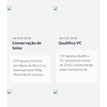
Programa Municipal de
lado da Escola Municipal
Microcrédito Banco do
de Ensino Fundamental
Povo. A modalidade está
– EMEF José Pedro
disponível até por meio
Pauli, no Bairro
do Acordo de
Imigrante. A obra inicia
Cooperação 003/2021.
ainda em 2018 e deve
Através do documento
ser concluída...
o...
14 NOV 2018
10 OUT 2018
Conservação de
Qualifica VC
Solos
O Programa Qualifica
VC, lançado em março
O Programa Protetor
de 2018, é desenvolvido
das Águas de Vera Cruz,
pelas Secretarias de
financiado pela Philip
Desenvolvimento Social,
Morris Brasil, está em
em conjunto com a da
uma fase importante de
Educação e do
conservação do Arroio
Desenvolvimento
Andréas. A partir de um
Econômico. A proposta
convênio firmado entre o
oferece capacitações em
Município de Vera Cruz e
diferentes áreas com o
a Agência Nacional de
propósito...
Águas – ANA, estão...