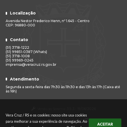
Localização
Avenida Nestor Frederico Henn, nº 1.645 - Centro
CEP: 96880-000
Contato
(51) 3718-1222
(51) 99851-0387 (Whats)
(51) 3718-1008
(51) 99969-0245
imprensa@veracruz.rs.gov.br
Atendimento
Segunda a sexta-feira das 7h30 às 11h30 e das 13h às 17h (Caixa até
às 16h)
Versão do Sistema:
3.5.3 - 19/06/2026
Vera Cruz / RS e os cookies: nosso site usa cookies
Portal atualizado em:
07/08/2026 07:52
Dados Abertos
para melhorar a sua experiência de navegação. Ao
ACEITAR