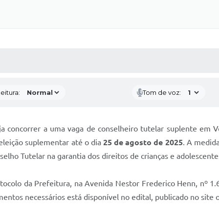
 MÍDIAS
RECEBA NOTÍCIAS
eitura:
Tom de voz:
 concorrer a uma vaga de conselheiro tutelar suplente em V
 eleição suplementar até o dia
25 de agosto de 2025
. A medida
elho Tutelar na garantia dos direitos de crianças e adolescente
colo da Prefeitura, na Avenida Nestor Frederico Henn, nº 1.6
ntos necessários está disponível no edital, publicado no site of