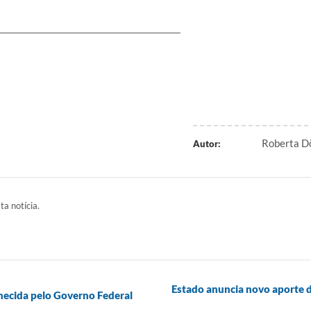
_________________________________
Roberta Dö
Autor:
ta notícia.
Estado anuncia novo aporte d
hecida pelo Governo Federal