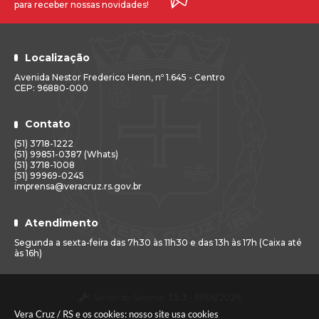
para receber nossas novidades!
Localização
Avenida Nestor Frederico Henn, nº 1.645 - Centro
CEP: 96880-000
Contato
(51) 3718-1222
(51) 99851-0387 (Whats)
(51) 3718-1008
(51) 99969-0245
imprensa@veracruz.rs.gov.br
Atendimento
Segunda a sexta-feira das 7h30 às 11h30 e das 13h às 17h (Caixa até
às 16h)
Versão do Sistema:
3.5.3 - 19/06/2026
Vera Cruz / RS e os cookies: nosso site usa cookies