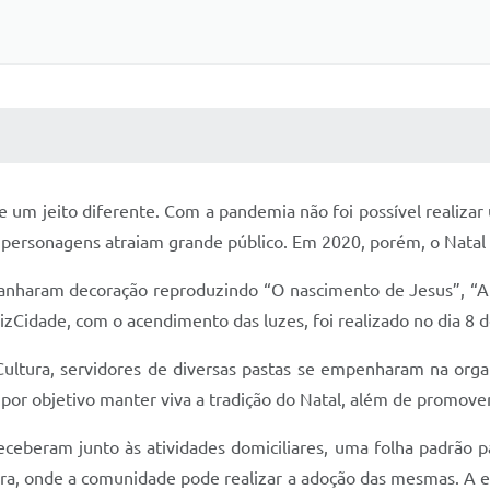
 MÍDIAS
RECEBA NOTÍCIAS
de um jeito diferente. Com a pandemia não foi possível realiz
 personagens atraiam grande público. Em 2020, porém, o Natal 
anharam decoração reproduzindo “O nascimento de Jesus”, “A 
lizCidade, com o acendimento das luzes, foi realizado no dia 8
ultura, servidores de diversas pastas se empenharam na organ
 por objetivo manter viva a tradição do Natal, além de promover
ceberam junto às atividades domiciliares, uma folha padrão pa
ura, onde a comunidade pode realizar a adoção das mesmas. A 