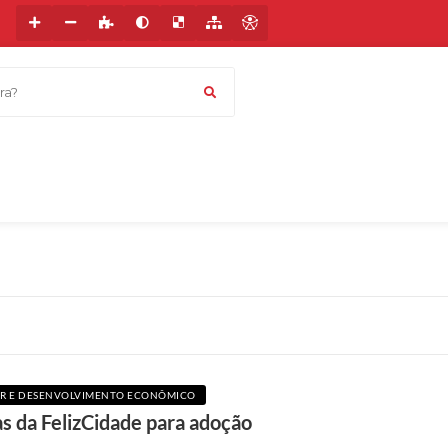
a?
AZER E DESENVOLVIMENTO ECONÔMICO
as da FelizCidade para adoção