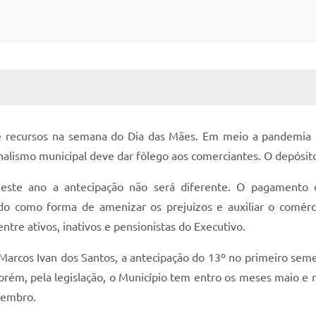
 MÍDIAS
RECEBA NOTÍCIAS
e recursos na semana do Dia das Mães. Em meio a pandemia e
lismo municipal deve dar fôlego aos comerciantes. O depósito 
neste ano a antecipação não será diferente. O pagamento 
ido como forma de amenizar os prejuízos e auxiliar o comér
ntre ativos, inativos e pensionistas do Executivo.
 Marcos Ivan dos Santos, a antecipação do 13º no primeiro sem
rém, pela legislação, o Município tem entro os meses maio e
zembro.