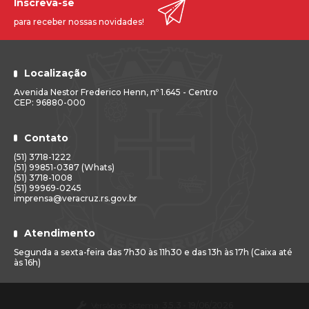
Inscreva-se
para receber nossas novidades!
Localização
Avenida Nestor Frederico Henn, nº 1.645 - Centro
CEP: 96880-000
Contato
(51) 3718-1222
(51) 99851-0387 (Whats)
(51) 3718-1008
(51) 99969-0245
imprensa@veracruz.rs.gov.br
Atendimento
Segunda a sexta-feira das 7h30 às 11h30 e das 13h às 17h (Caixa até
às 16h)
Versão do Sistema:
3.5.3 - 19/06/2026