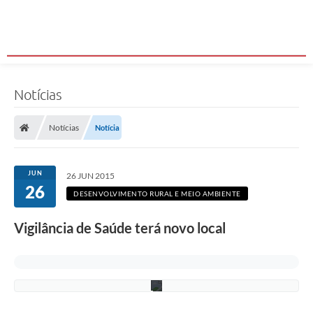
a
d
e
d
e
j
u
l
Notícias
h
o
(
Notícias
Notícia
L
u
c
i
JUN
m
26 JUN 2015
a
26
DESENVOLVIMENTO RURAL E MEIO AMBIENTE
r
a
S
Vigilância de Saúde terá novo local
i
l
v
a
)