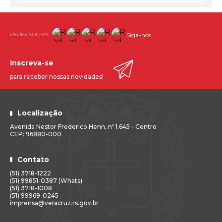
comparecimento no prazo estipulado será interpretado
como renúncia à posse no referido cargo e será tornado
sem efeito.
Siga-nos
Gabinete do Prefeito, 31 de agosto de 2018.
Inscreva-se
GUIDO HOFF,
para receber nossas novidades!
Prefeito Municipal.
Localização
Avenida Nestor Frederico Henn, nº 1.645 - Centro
CEP: 96880-000
Contato
(51) 3718-1222
(51) 99851-0387 (Whats)
(51) 3718-1008
(51) 99969-0245
imprensa@veracruz.rs.gov.br