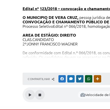
Edital nº
123/2018
– convocação
e
chamamento
O MUNICIPIO DE VERA CRUZ,
pessoa jurídica de
CONVOCAÇÃO E CHAMAMENTO PÚBLICO DE C
Processo SeletivoEdital nº 066/2018, homologação
AREA DE ESTÁGIO: DIREITO
CLAS.CANDIDATO
2ºJONNY FRANCISCO WAGNER
De conformidade com Edital n.º 066/2018, os conv
referido. Os candidatos devem se apresentar no 
comparecimento no prazo estipulado será interpr
Gabinete do Prefeito, 22 de jun
GUIDO HOFF
COMPARTILHAR
FACEBOOK
MESSENGER
TWITTER
WHATSAPP
OUTRAS
Prefeito Municipal.
Velocidade de l