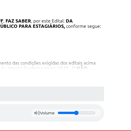
FF
,
FAZ SABER
, por este Edital:
DA
ÚBLICO PARA ESTAGIÁRIOS,
conforme segue:
ento das condições exigidas dos editais acima
 Av. Nestor Frederico Henn, 1645. O
NÃO
Volume