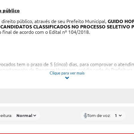
 público
 direito público, através de seu Prefeito Municipal,
GUIDO HO
ANDIDATOS CLASSIFICADOS NO PROCESSO SELETIVO P
 final de acordo com o Edital nº 104/2018.
ocados tem o prazo de 5 (cinco) dias, para comprovar o atendim
Departamento de Recursos Humanos, prédio sede da Prefeitura,
Clique para ver mais
etado como renuncia ao estágio.
ho de 2018.
 MÍDIAS
eitura:
Tom de voz: