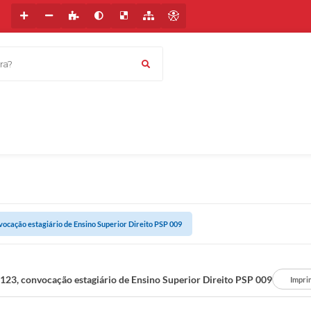
a?
nvocação estagiário de Ensino Superior Direito PSP 009
º 123, convocação estagiário de Ensino Superior Direito PSP 009
Impri