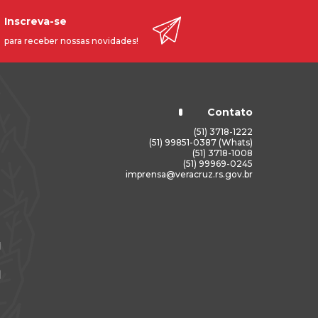
Inscreva-se
para receber nossas novidades!
Contato
(51) 3718-1222
(51) 99851-0387 (Whats)
(51) 3718-1008
(51) 99969-0245
imprensa@veracruz.rs.gov.br