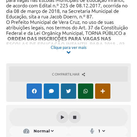
para vagas nas Escolas Municipais de Educação Infantil,
de acordo com Edital n.º 225 de 08.12.2017, ocorrida no
dia 08 de março de 2018, na Secretaria Municipal de
Educação, sita a rua Jacob Doern, n.º 87.
O Prefeito Municipal de Vera Cruz, no uso de suas
atribuições legais, nos termos do Art. 37 da Constituição
Federal e da Lei Orgânica Municipal, TORNA PÚBLICO a
ORDEM DAS INSCRIÇÕES PARA VAGAS NAS
ESCOLAS DE EDUCAÇÃO INFANTIL PARA 2018
- 03.
Clique para ver mais
TURMA: BERÇÁRIO A
Nº - NOME DA CRIANÇA
28 CAIO BARTZ PAZ
29 VÍTOR AUGUSTO MACHADO DE CASTRO
30 ENZO MIGUEL BUBOLTZ
COMPARTILHAR
31 ISADORA ALLANA GASS
32 ARTHUR SCHROEDER
33 MATHÍAS CRISTIAN DOS SANTOS
34 DAVI TATSCH LEOPOLD
35 VALENTINA MOURA DA SILVA
36 AURORA FERREIRA DE CARVALHO
37 VALENTINA FERNANDA DA SILVA DE MELLO
38 DAVI LUIS DE MOURA
39 PEDRO HENRIQUE BENTO
40 VALENTHINE OLIVEIRA RIESE
41 LÍVIA MARIA AZEVEDO