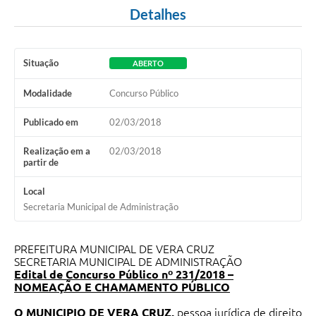
Detalhes
Situação
ABERTO
Modalidade
Concurso Público
Publicado em
02/03/2018
Realização em a
02/03/2018
partir de
Local
Secretaria Municipal de Administração
PREFEITURA MUNICIPAL DE VERA CRUZ
SECRETARIA MUNICIPAL DE ADMINISTRAÇÃO
Edital
de
Concurso
Público
nº
231/2018
–
NOMEAÇÃO
E
CHAMAMENTO
PÚBLICO
O
MUNICIPIO
DE
VERA
CRUZ,
pessoa jurídica de direito