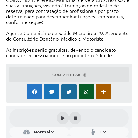
GUIDO HOFF, Prefeito Municipal de Vera Cruz, no uso de
suas atribuições, visando à formação de cadastro de
reserva, para contratação de profissionais por prazo
determinado para desempenhar funções temporárias,
conforme segue:
Agente Comunitário de Saúde Micro área 29, Atendente
de Consultório Dentário, Medico e Motorista
As inscrições serão gratuitas, devendo o candidato
comparecer pessoalmente ou por intermédio de
procurador, munido de instrumento público ou particular
de mandato, junto à sede do Município, sito à Av. Nestor
Frederico Henn, 1645, no período 27 de fevereiro até 06
COMPARTILHAR
de março de 2018, das 07h30 às 11h30, das 13h00 às
17h00. A íntegra do Edital com as demais informações
sobre o processo encontra-se em anexo.